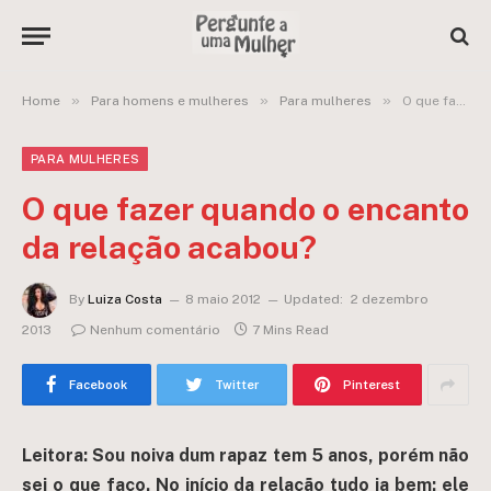
»
»
»
Home
Para homens e mulheres
Para mulheres
O que fazer quando o encanto da relação acabou?
PARA MULHERES
O que fazer quando o encanto
da relação acabou?
By
Luiza Costa
8 maio 2012
Updated:
2 dezembro
2013
Nenhum comentário
7 Mins Read
Facebook
Twitter
Pinterest
Leitora: Sou noiva dum rapaz tem 5 anos, porém não
sei o que faço. No início da relação tudo ia bem: ele