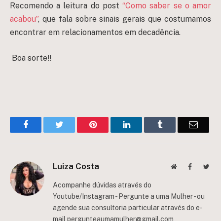
Recomendo a leitura do post
“Como saber se o amor
acabou”
, que fala sobre sinais gerais que costumamos
encontrar em relacionamentos em decadência.
Boa sorte!!
Facebook
Twitter
Pinterest
LinkedIn
Tumblr
Email
Luiza Costa
Website
Facebook
Twit
Acompanhe dúvidas através do
Youtube/Instagram - Pergunte a uma Mulher - ou
agende sua consultoria particular através do e-
mail
pergunteaumamulher@gmail.com