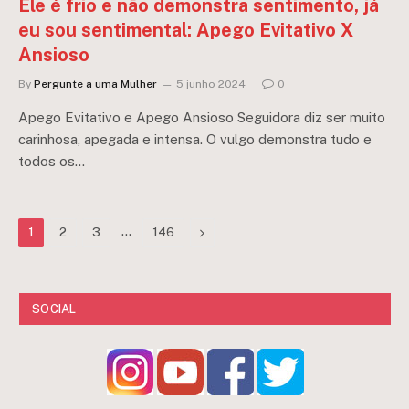
Ele é frio e não demonstra sentimento, já
eu sou sentimental: Apego Evitativo X
Ansioso
By
Pergunte a uma Mulher
5 junho 2024
0
Apego Evitativo e Apego Ansioso Seguidora diz ser muito
carinhosa, apegada e intensa. O vulgo demonstra tudo e
todos os…
…
Next
1
2
3
146
SOCIAL