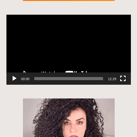
Tocador
de
vídeo
00:00
12:29