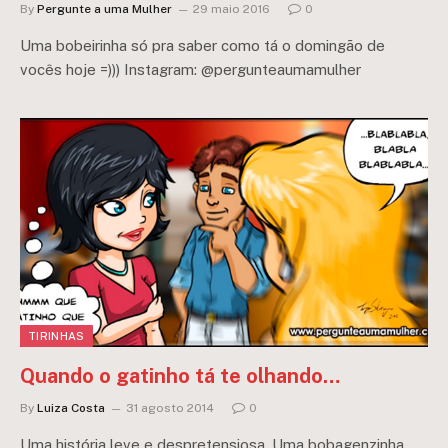
By
Pergunte a uma Mulher
29 maio 2016
0
Uma bobeirinha só pra saber como tá o domingão de
vocês hoje =))) Instagram: @pergunteaumamulher
TIRINHAS
Quando o gatinho tá te olhando…
By
Luiza Costa
31 agosto 2014
0
Uma história leve e despretensiosa. Uma bobagenzinha