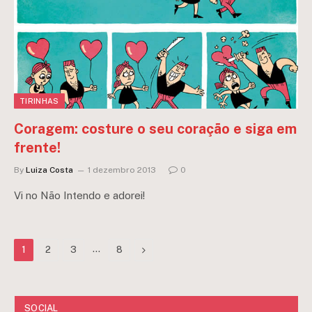
TIRINHAS
Coragem: costure o seu coração e siga em
frente!
By
Luiza Costa
1 dezembro 2013
0
Vi no Não Intendo e adorei!
…
Next
1
2
3
8
SOCIAL