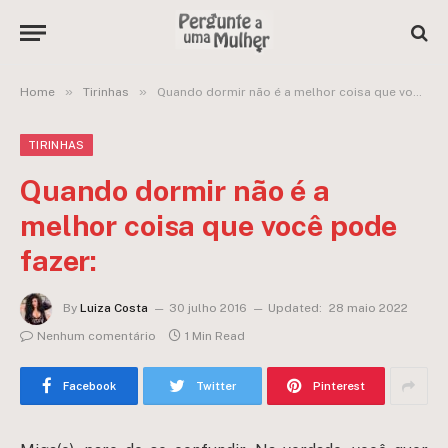
»
»
Home
Tirinhas
Quando dormir não é a melhor coisa que você pode fazer:
TIRINHAS
Quando dormir não é a
melhor coisa que você pode
fazer:
By
Luiza Costa
30 julho 2016
Updated:
28 maio 2022
Nenhum comentário
1 Min Read
Facebook
Twitter
Pinterest