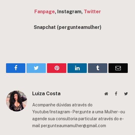
Fanpage
, Instagram,
Twitter
Snapchat (pergunteamulher)
Facebook
Twitter
Pinterest
LinkedIn
Tumblr
Email
Luiza Costa
Website
Facebook
Twit
Acompanhe dúvidas através do
Youtube/Instagram - Pergunte a uma Mulher - ou
agende sua consultoria particular através do e-
mail
pergunteaumamulher@gmail.com