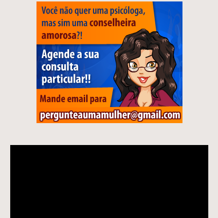
Tocador
de
vídeo