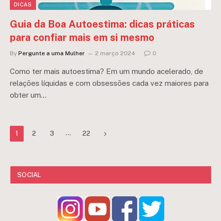
DICAS
Guia da Boa Autoestima: dicas práticas
para confiar mais em si mesmo
By
Pergunte a uma Mulher
2 março 2024
0
Como ter mais autoestima? Em um mundo acelerado, de
relações líquidas e com obsessões cada vez maiores para
obter um…
…
Next
1
2
3
22
SOCIAL