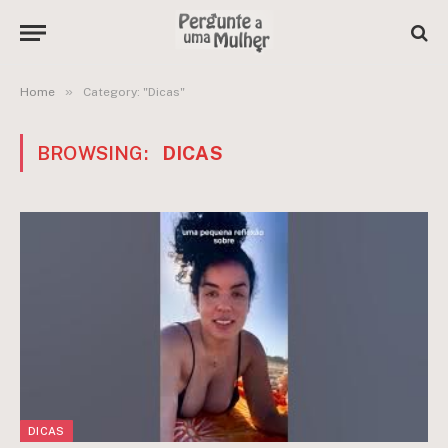
»
Home
Category: "Dicas"
BROWSING:
DICAS
DICAS