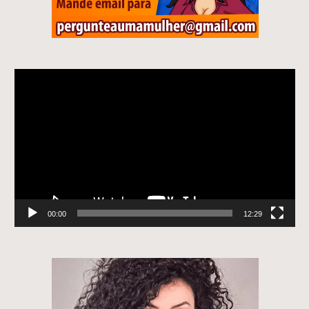
Tocador
de
vídeo
00:00
12:29