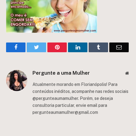
Facebook
Twitter
Pinterest
LinkedIn
Tumblr
Email
Pergunte a uma Mulher
Web
Atualmente morando em Florianópolis! Para
conteúdos inéditos, acompanhe nas redes sociais
@pergunteaumamulher. Porém, se deseja
consultoria particular, envie email para
pergunteaumamulher@gmail.com