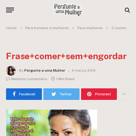
»
»
»
Home
Para homens e mulheres
Para mulheres
O sonho de toda mulher:
Frase+comer+sem+engordar
By
Pergunte a uma Mulher
4 março 2014
Nenhum comentário
1 Min Read
Facebook
Twitter
Pinterest