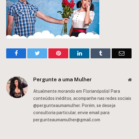
Facebook
Twitter
Pinterest
LinkedIn
Tumblr
Email
Pergunte a uma Mulher
Web
Atualmente morando em Florianópolis! Para
conteúdos inéditos, acompanhe nas redes sociais
@pergunteaumamulher. Porém, se deseja
consultoria particular, envie email para
pergunteaumamulher@gmail.com