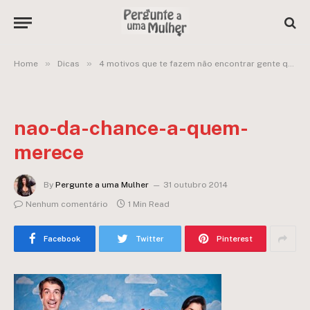
»
»
Home
Dicas
4 motivos que te fazem não encontrar gente que presta
nao-da-chance-a-quem-
merece
By
Pergunte a uma Mulher
31 outubro 2014
Nenhum comentário
1 Min Read
Facebook
Twitter
Pinterest