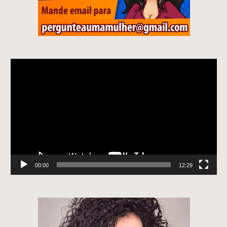
Tocador
de
vídeo
00:00
12:29