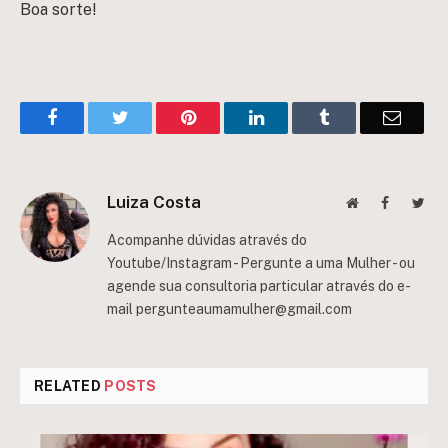
Boa sorte!
Facebook
Twitter
Pinterest
LinkedIn
Tumblr
Email
Luiza Costa
Website
Facebook
Twit
Acompanhe dúvidas através do
Youtube/Instagram - Pergunte a uma Mulher - ou
agende sua consultoria particular através do e-
mail
pergunteaumamulher@gmail.com
RELATED
POSTS