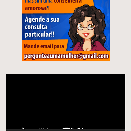
Tocador
de
vídeo