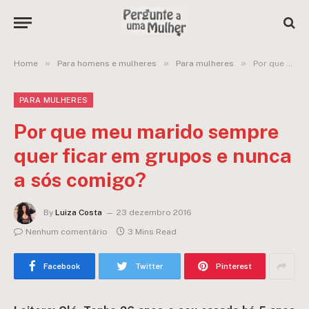
»
»
»
Home
Para homens e mulheres
Para mulheres
Por que meu marido sempre quer ficar em grupos e nunca a sós comigo?
PARA MULHERES
Por que meu marido sempre
quer ficar em grupos e nunca
a sós comigo?
By
Luiza Costa
23 dezembro 2016
Nenhum comentário
3 Mins Read
Facebook
Twitter
Pinterest