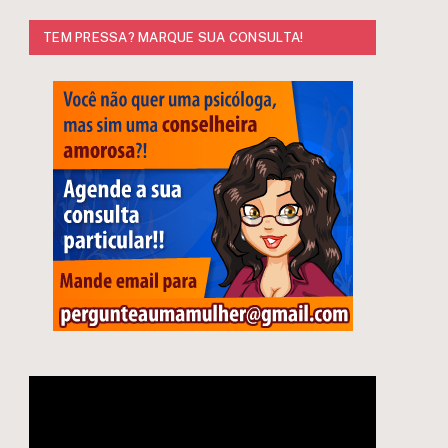
TEM PRESSA? MARQUE SUA CONSULTA!
e
Tocador
de
vídeo