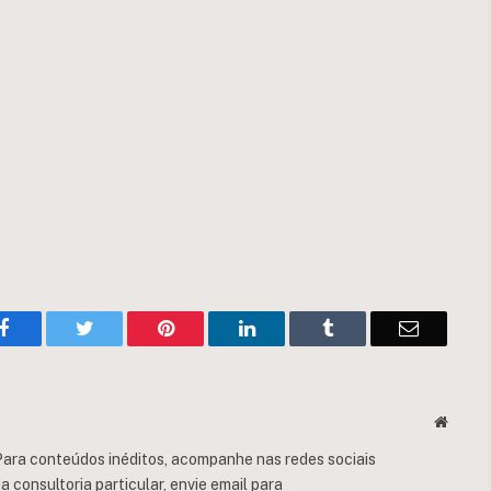
Facebook
Twitter
Pinterest
LinkedIn
Tumblr
Email
Websit
ara conteúdos inéditos, acompanhe nas redes sociais
consultoria particular, envie email para