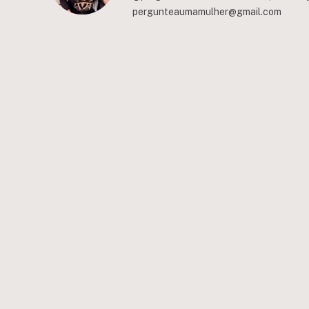
pergunteaumamulher@gmail.com