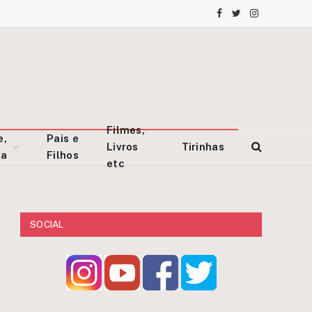
Facebook
Twitter
Instagram
Filmes,
e,
Pais e
Livros
Tirinhas
za
Filhos
etc
SOCIAL