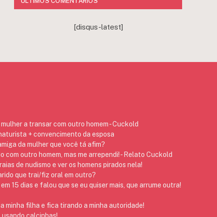
ÚLTIMOS COMENTÁRIOS
[disqus-latest]
mulher a transar com outro homem - Cuckold
 naturista + convencimento da esposa
 amiga da mulher que você tá afim?
do com outro homem, mas me arrependi! - Relato Cuckold
raias de nudismo e ver os homens pirados nela!
ido que trai/fiz oral em outro?
em 15 dias e falou que se eu quiser mais, que arrume outra!
 minha filha e fica tirando a minha autoridade!
 usando calcinhas!