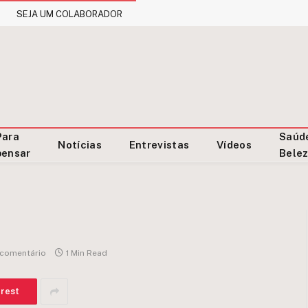
SEJA UM COLABORADOR
Para
Saúd
Notícias
Entrevistas
Vídeos
pensar
Bele
comentário
1 Min Read
erest