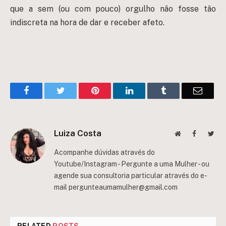
que a sem (ou com pouco) orgulho não fosse tão
indiscreta na hora de dar e receber afeto.
Facebook
Twitter
Pinterest
LinkedIn
Tumblr
Email
Luiza Costa
Website
Facebook
Twit
Acompanhe dúvidas através do
Youtube/Instagram - Pergunte a uma Mulher - ou
agende sua consultoria particular através do e-
mail
pergunteaumamulher@gmail.com