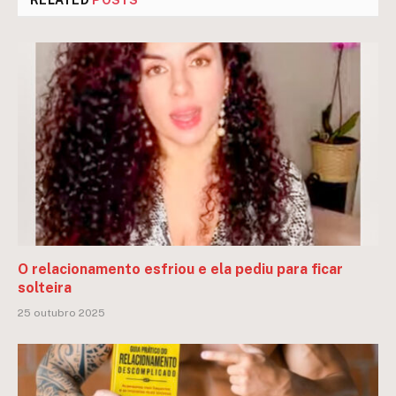
RELATED
POSTS
O relacionamento esfriou e ela pediu para ficar
solteira
25 outubro 2025