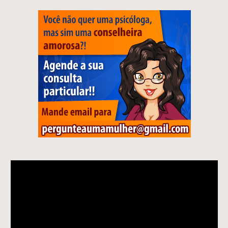
Tocador
de
vídeo