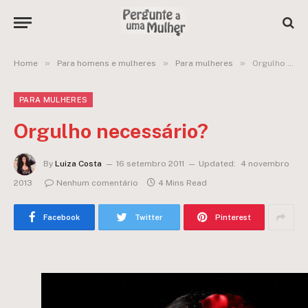
»
»
»
Home
Para homens e mulheres
Para mulheres
Orgulho necessário?
PARA MULHERES
Orgulho necessário?
By
Luiza Costa
16 setembro 2011
Updated:
4 novembro
2013
Nenhum comentário
4 Mins Read
Facebook
Twitter
Pinterest