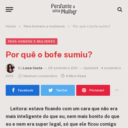
»
»
Home
Para homens e mulheres
Por quê o bofe sumiu?
PARA HOMENS E MULHERES
Por quê o bofe sumiu?
By
Luiza Costa
28 setembro 2011
Updated:
4 novembro
2013
Nenhum comentário
4 Mins Read
Facebook
Twitter
Pinterest
Leitora: estava ficando com um cara que não era
mais inteligente do que eu, nem mais bonito do que
eu e nem era super legal, só que ele ficou comigo