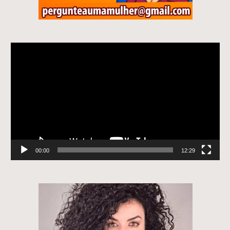
Tocador
de
vídeo
00:00
12:29