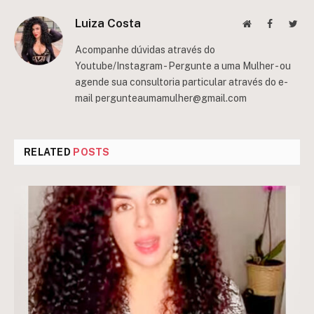
Luiza Costa
Website
Facebook
Twit
Acompanhe dúvidas através do
Youtube/Instagram - Pergunte a uma Mulher - ou
agende sua consultoria particular através do e-
mail
pergunteaumamulher@gmail.com
RELATED
POSTS