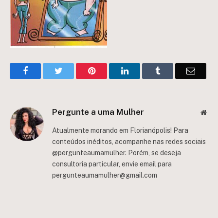
Facebook
Twitter
Pinterest
LinkedIn
Tumblr
Email
Pergunte a uma Mulher
Web
Atualmente morando em Florianópolis! Para
conteúdos inéditos, acompanhe nas redes sociais
@pergunteaumamulher. Porém, se deseja
consultoria particular, envie email para
pergunteaumamulher@gmail.com