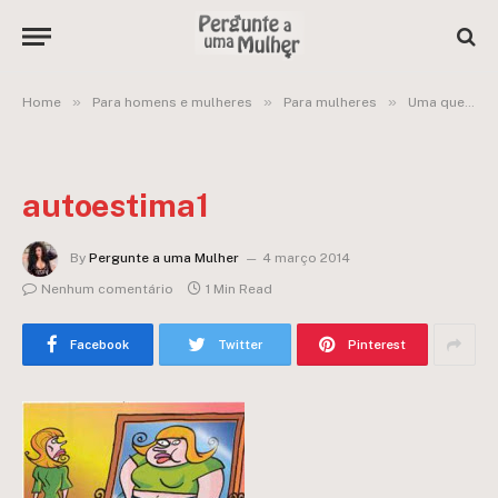
»
»
»
Home
Para homens e mulheres
Para mulheres
Uma questão de auto estima
autoestima1
By
Pergunte a uma Mulher
4 março 2014
Nenhum comentário
1 Min Read
Facebook
Twitter
Pinterest