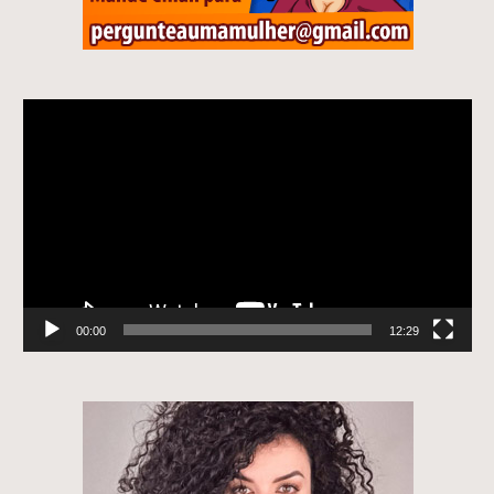
Tocador
de
vídeo
00:00
12:29