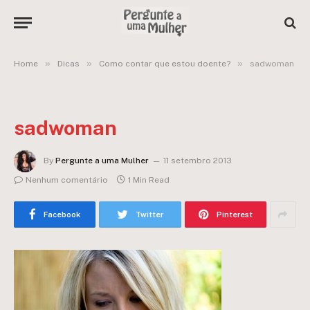
»
»
»
Home
Dicas
Como contar que estou doente?
sadwoman
sadwoman
By
Pergunte a uma Mulher
11 setembro 2013
Nenhum comentário
1 Min Read
Facebook
Twitter
Pinterest