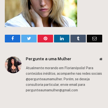
Facebook
Twitter
Pinterest
LinkedIn
Tumblr
Email
Pergunte a uma Mulher
Web
Atualmente morando em Florianópolis! Para
conteúdos inéditos, acompanhe nas redes sociais
@pergunteaumamulher. Porém, se deseja
consultoria particular, envie email para
pergunteaumamulher@gmail.com