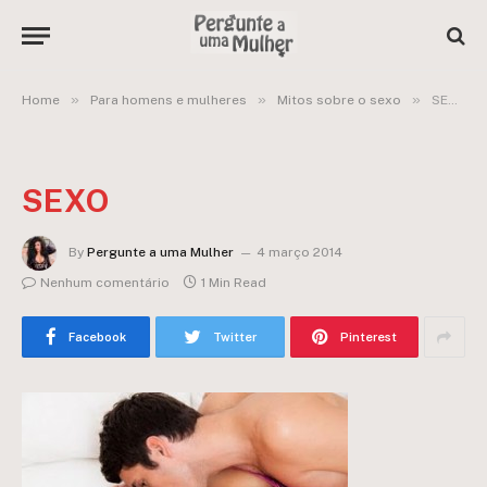
»
»
»
Home
Para homens e mulheres
Mitos sobre o sexo
SEXO
SEXO
By
Pergunte a uma Mulher
4 março 2014
Nenhum comentário
1 Min Read
Facebook
Twitter
Pinterest