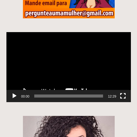
Tocador
de
vídeo
00:00
12:29