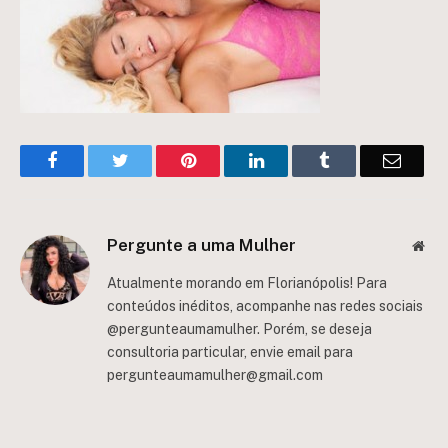
Facebook
Twitter
Pinterest
LinkedIn
Tumblr
Email
Pergunte a uma Mulher
Web
Atualmente morando em Florianópolis! Para
conteúdos inéditos, acompanhe nas redes sociais
@pergunteaumamulher. Porém, se deseja
consultoria particular, envie email para
pergunteaumamulher@gmail.com