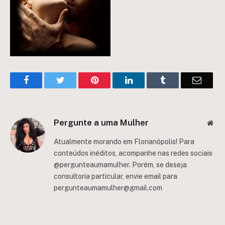
Facebook
Twitter
Pinterest
LinkedIn
Tumblr
Email
Pergunte a uma Mulher
Web
Atualmente morando em Florianópolis! Para
conteúdos inéditos, acompanhe nas redes sociais
@pergunteaumamulher. Porém, se deseja
consultoria particular, envie email para
pergunteaumamulher@gmail.com