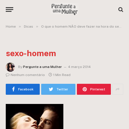
»
»
»
Home
Dicas
O que o homem NÃO deve fazer na hora do sexo
sexo-homem
By
Pergunte a uma Mulher
4 março 2014
Nenhum comentário
1 Min Read
Facebook
Twitter
Pinterest