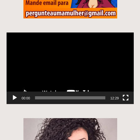
Tocador
de
vídeo
00:00
12:29