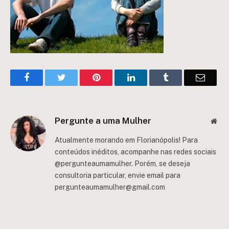
Facebook
Twitter
Pinterest
LinkedIn
Tumblr
Email
Pergunte a uma Mulher
Web
Atualmente morando em Florianópolis! Para
conteúdos inéditos, acompanhe nas redes sociais
@pergunteaumamulher. Porém, se deseja
consultoria particular, envie email para
pergunteaumamulher@gmail.com