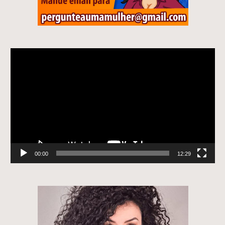
Tocador
de
vídeo
00:00
12:29