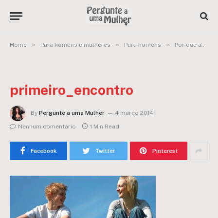
»
»
»
Home
Para homens e mulheres
Para homens
Por que as mulheres nunca querem ficar comigo?
primeiro_encontro
By
Pergunte a uma Mulher
4 março 2014
Nenhum comentário
1 Min Read
Facebook
Twitter
Pinterest