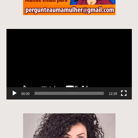
Tocador
de
vídeo
00:00
12:29