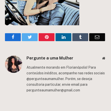
Facebook
Twitter
Pinterest
LinkedIn
Tumblr
Email
Pergunte a uma Mulher
Web
Atualmente morando em Florianópolis! Para
conteúdos inéditos, acompanhe nas redes sociais
@pergunteaumamulher. Porém, se deseja
consultoria particular, envie email para
pergunteaumamulher@gmail.com