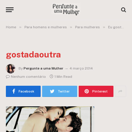
»
»
»
Home
Para homens e mulheres
Para mulheres
Eu gosto dele mas ele gosta da outra. O que fazer?
gostadaoutra
By
Pergunte a uma Mulher
4 março 2014
Nenhum comentário
1 Min Read
Facebook
Twitter
Pinterest