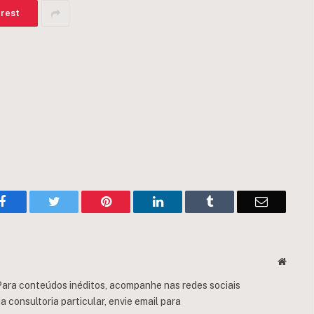
erest
Facebook
Twitter
Pinterest
LinkedIn
Tumblr
Email
Websit
ara conteúdos inéditos, acompanhe nas redes sociais
consultoria particular, envie email para