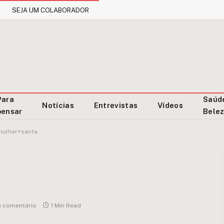
SEJA UM COLABORADOR
Para
Saúd
Notícias
Entrevistas
Vídeos
pensar
Bele
mulher+santa
 comentário
1 Min Read