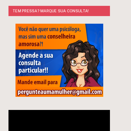
TEM PRESSA? MARQUE SUA CONSULTA!
e
Tocador
de
vídeo