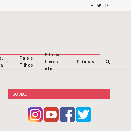
Facebook
Twitter
Instagram
Filmes,
e,
Pais e
Livros
Tirinhas
za
Filhos
etc
SOCIAL