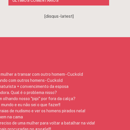
ÚLTIMOS COMENTÁRIOS
[disqus-latest]
mulher a transar com outro homem - Cuckold
ando com outros homens - Cuckold
 naturista + convencimento da esposa
dora. Qual é o problema nisso?
 olhando nosso "pipi" por fora da calça?
 mundo e eu não sei o que fazer!!
raias de nudismo e ver os homens pirados nela!
omem na cama
preciso de uma mulher para voltar a batalhar na vida!
ais procuradas no google!!!