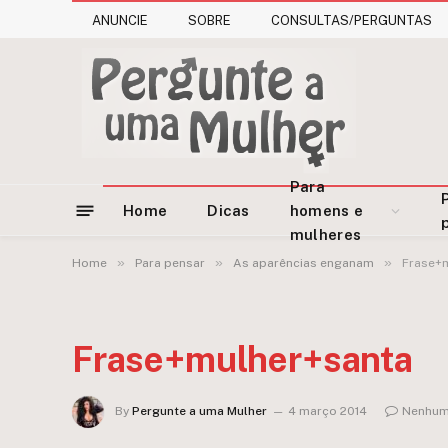
ANUNCIE
SOBRE
CONSULTAS/PERGUNTAS
Para
Home
Dicas
homens e
mulheres
»
»
»
Home
Para pensar
As aparências enganam
Frase+
Frase+mulher+santa
By
Pergunte a uma Mulher
4 março 2014
Nenhum