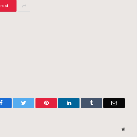
erest
Facebook
Twitter
Pinterest
LinkedIn
Tumblr
Email
Websit