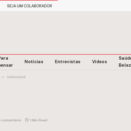
SEJA UM COLABORADOR
Para
Saúd
Notícias
Entrevistas
Vídeos
pensar
Bele
»
lesbicass2
 comentário
1 Min Read