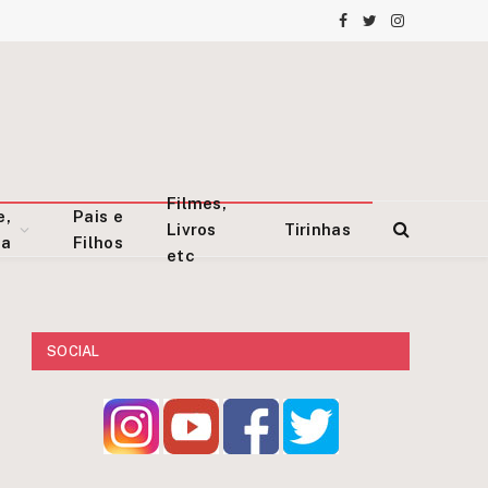
Facebook
Twitter
Instagram
Filmes,
e,
Pais e
Livros
Tirinhas
za
Filhos
etc
SOCIAL