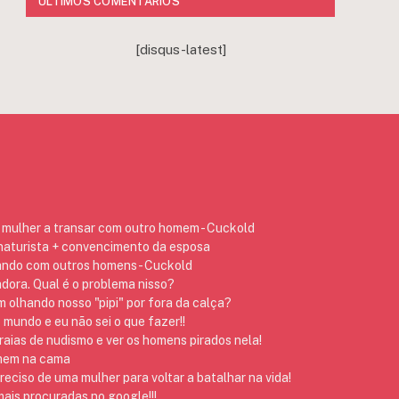
ÚLTIMOS COMENTÁRIOS
[disqus-latest]
mulher a transar com outro homem - Cuckold
 naturista + convencimento da esposa
ando com outros homens - Cuckold
dora. Qual é o problema nisso?
 olhando nosso "pipi" por fora da calça?
 mundo e eu não sei o que fazer!!
raias de nudismo e ver os homens pirados nela!
omem na cama
preciso de uma mulher para voltar a batalhar na vida!
ais procuradas no google!!!