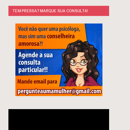
TEM PRESSA? MARQUE SUA CONSULTA!
Tocador
de
e
vídeo