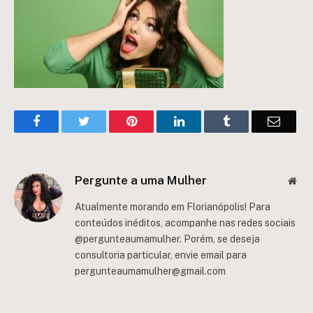
Facebook
Twitter
Pinterest
LinkedIn
Tumblr
Email
Pergunte a uma Mulher
Web
Atualmente morando em Florianópolis! Para
conteúdos inéditos, acompanhe nas redes sociais
@pergunteaumamulher. Porém, se deseja
consultoria particular, envie email para
pergunteaumamulher@gmail.com