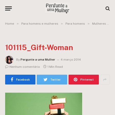
»
»
»
Home
Para homens e mulheres
Para homens
Mulheres ainda gostam de receber presentes anônimos?
101115_Gift-Woman
By
Pergunte a uma Mulher
4 março 2014
Nenhum comentário
1 Min Read
Facebook
Twitter
Pinterest