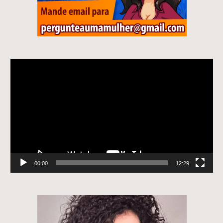
Tocador
de
vídeo
00:00
12:29