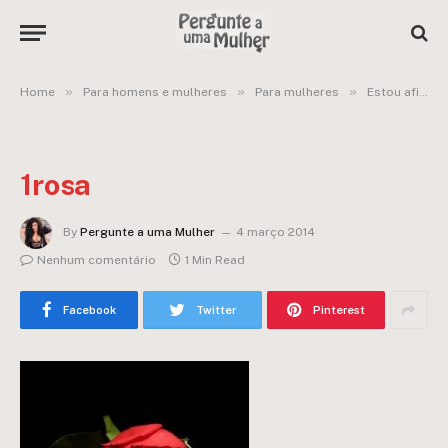
»
»
»
Home
Para homens e mulheres
Para mulheres
Estou afim do irmão do meu ficante!
1rosa
By
Pergunte a uma Mulher
4 março 2014
Nenhum comentário
1 Min Read
Facebook
Twitter
Pinterest