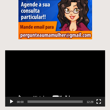
Tocador
de
vídeo
00:00
12:29