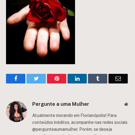
Facebook
Twitter
Pinterest
LinkedIn
Tumblr
Email
Pergunte a uma Mulher
Web
Atualmente morando em Florianópolis! Para
conteúdos inéditos, acompanhe nas redes sociais
@pergunteaumamulher. Porém, se deseja