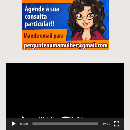
Tocador
de
vídeo
00:00
12:29