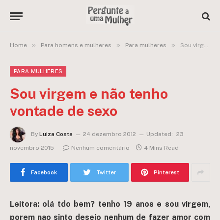
»
»
»
Home
Para homens e mulheres
Para mulheres
Sou virgem e não tenho vontade de sexo
PARA MULHERES
Sou virgem e não tenho
vontade de sexo
By
Luiza Costa
24 dezembro 2012
Updated:
23
novembro 2015
Nenhum comentário
4 Mins Read
Facebook
Twitter
Pinterest
Leitora: olá tdo bem? tenho 19 anos e sou virgem,
porem nao sinto desejo nenhum de fazer amor com