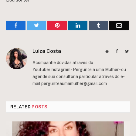
Facebook
Twitter
Pinterest
LinkedIn
Tumblr
Email
Luiza Costa
Website
Facebook
Twit
Acompanhe dúvidas através do
Youtube/Instagram - Pergunte a uma Mulher - ou
agende sua consultoria particular através do e-
mail
pergunteaumamulher@gmail.com
RELATED
POSTS