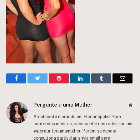
Facebook
Twitter
Pinterest
LinkedIn
Tumblr
Email
Pergunte a uma Mulher
Web
Atualmente morando em Florianópolis! Para
conteúdos inéditos, acompanhe nas redes sociais
@pergunteaumamulher. Porém, se deseja
consultoria particular, envie email para