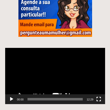
Tocador
de
vídeo
00:00
12:29