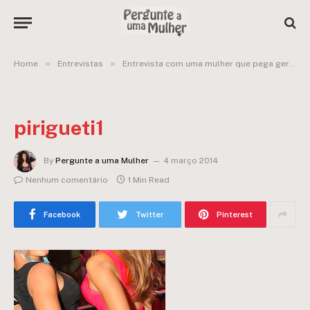
»
»
Home
Entrevistas
Entrevista com uma mulher que pega geral/pegadora!
pirigueti1
By
Pergunte a uma Mulher
4 março 2014
Nenhum comentário
1 Min Read
Facebook
Twitter
Pinterest