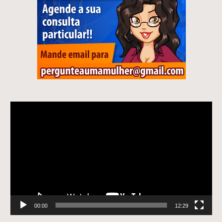
Tocador
de
vídeo
00:00
12:29