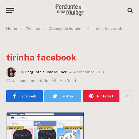
»
»
»
Home
Tirinhas
Cabeça de homem!
tirinha facebook
tirinha facebook
By
Pergunte a uma Mulher
4 setembro 2013
Nenhum comentário
1 Min Read
Facebook
Twitter
Pinterest