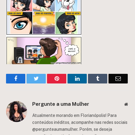
Facebook
Twitter
Pinterest
LinkedIn
Tumblr
Email
Pergunte a uma Mulher
Web
Atualmente morando em Florianópolis! Para
conteúdos inéditos, acompanhe nas redes sociais
@pergunteaumamulher. Porém, se deseja