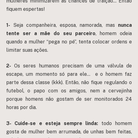
mulheres minimizarem as chances de traição… Então
fiquem espertas!
1-
Seja companheira, esposa, namorada, mas
nunca
tente ser a mãe do seu parceiro
, homem odeia
quando a mulher “pega no pé”, tenta colocar ordens e
limitar suas ações.
2-
Os seres humanos precisam de uma válvula de
escape, um momento só para ele… e o homem faz
parte dessa classe (kkk). Então, não fique regulando o
futebol, o papo com os amigos, nem a cervejinha
porque homens não gostam de ser monitorados 24
horas por dia.
3-
Cuide-se e esteja sempre linda:
todo homem
gosta de mulher bem arrumada, de unhas bem feitas,