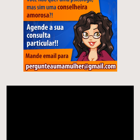
Tocador
de
vídeo