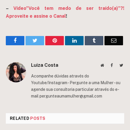
–
Vídeo”Você tem medo de ser traído(a)”?!
Aproveite e assine o Canal
!
Facebook
Twitter
Pinterest
LinkedIn
Tumblr
Email
Luiza Costa
Website
Facebook
Twit
Acompanhe dúvidas através do
Youtube/Instagram - Pergunte a uma Mulher - ou
agende sua consultoria particular através do e-
mail
pergunteaumamulher@gmail.com
RELATED
POSTS