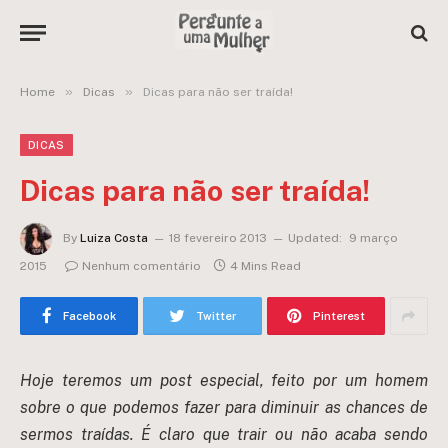
»
»
Home
Dicas
Dicas para não ser traída!
DICAS
Dicas para não ser traída!
By
Luiza Costa
18 fevereiro 2013
Updated:
9 março
2015
Nenhum comentário
4 Mins Read
Facebook
Twitter
Pinterest
Hoje teremos um post especial, feito por um homem
sobre o que podemos fazer para diminuir as chances de
sermos traídas. É claro que trair ou não acaba sendo