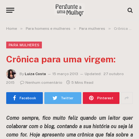
»
»
»
Home
Para homens e mulheres
Para mulheres
Crônica para uma virgem:
PARA MULHERES
Crônica para uma virgem:
By
Luiza Costa
15 março 2013
Updated:
27 outubro
2015
Nenhum comentário
5 Mins Read
Facebook
Twitter
Pinterest
Como sempre, fico muito feliz quando um leitor quer
colaborar com o blog, contando a sua história ou seja lá
como for. Hoje apresento uma crônica que fala sobre a