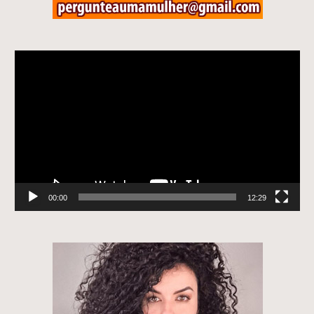
Tocador
de
vídeo
00:00
12:29