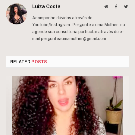
Luiza Costa
Website
Facebook
Twit
Acompanhe dúvidas através do
Youtube/Instagram - Pergunte a uma Mulher - ou
agende sua consultoria particular através do e-
mail
pergunteaumamulher@gmail.com
RELATED
POSTS