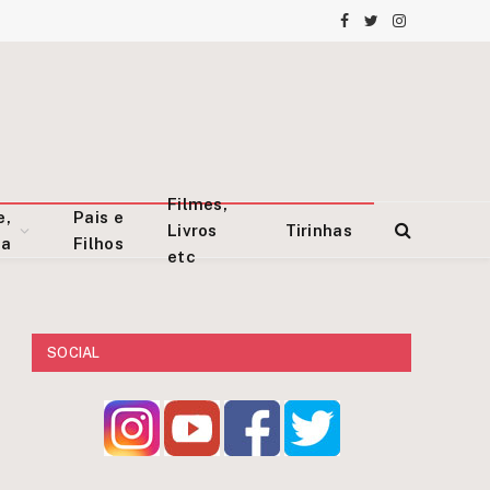
Facebook
Twitter
Instagram
Filmes,
e,
Pais e
Livros
Tirinhas
za
Filhos
etc
SOCIAL