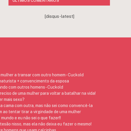
ÚLTIMOS COMENTÁRIOS
[disqus-latest]
mulher a transar com outro homem - Cuckold
 naturista + convencimento da esposa
ando com outros homens - Cuckold
preciso de uma mulher para voltar a batalhar na vida!
er mais sexo?
na cama com outra, mas não sei como convencê-la
ao tentar tirar a virgindade de uma mulher
 mundo e eu não sei o que fazer!!
 tesão nisso, mas ela não deixa eu fazer o mesmo!
re homens que usam calcinhas