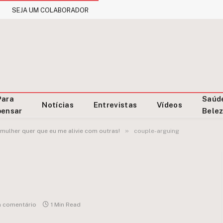
SEJA UM COLABORADOR
Para
Saúd
Notícias
Entrevistas
Vídeos
pensar
Bele
»
mulher quer que eu me alivie com outras!
couple-arguing
 comentário
1 Min Read