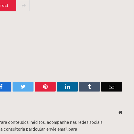
erest
Facebook
Twitter
Pinterest
LinkedIn
Tumblr
Email
Websit
ara conteúdos inéditos, acompanhe nas redes sociais
consultoria particular, envie email para