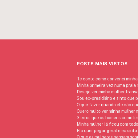
POSTS MAIS VISTOS
Te conto como convenci minha 
Minha primeira vez numa praia
Desejo ver minha mulher trans
Sou ex-presidiário e sinto que 
O que fazer quando ele não qu
Quero muito ver minha mulher 
3 erros que os homens cometem 
Minha mulher já ficou com todo
Ela quer pegar geral e eu sinto
O que as mulheres pensam sob