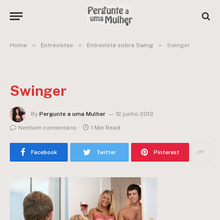
»
»
»
Home
Entrevistas
Entrevista sobre Swing
Swinger
Swinger
By
Pergunte a uma Mulher
12 junho 2013
Nenhum comentário
1 Min Read
Facebook
Twitter
Pinterest