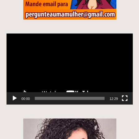
Tocador
de
vídeo
00:00
12:29