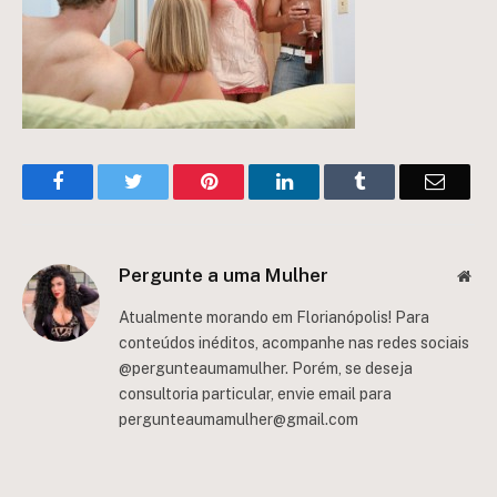
Facebook
Twitter
Pinterest
LinkedIn
Tumblr
Email
Pergunte a uma Mulher
Web
Atualmente morando em Florianópolis! Para
conteúdos inéditos, acompanhe nas redes sociais
@pergunteaumamulher. Porém, se deseja
consultoria particular, envie email para
pergunteaumamulher@gmail.com