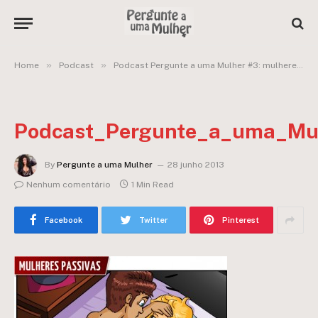
»
»
Home
Podcast
Podcast Pergunte a uma Mulher #3: mulheres passivas
Podcast_Pergunte_a_uma_Mul
By
Pergunte a uma Mulher
28 junho 2013
Nenhum comentário
1 Min Read
Facebook
Twitter
Pinterest