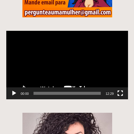
Tocador
de
vídeo
00:00
12:29