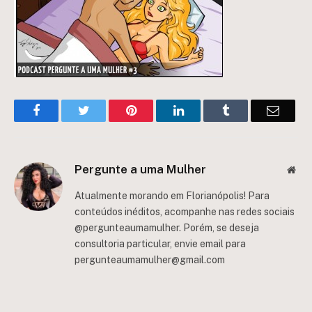
Facebook
Twitter
Pinterest
LinkedIn
Tumblr
Email
Pergunte a uma Mulher
Web
Atualmente morando em Florianópolis! Para
conteúdos inéditos, acompanhe nas redes sociais
@pergunteaumamulher. Porém, se deseja
consultoria particular, envie email para
pergunteaumamulher@gmail.com