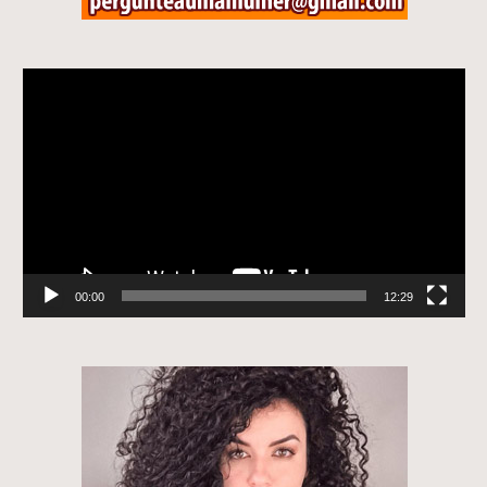
Tocador
de
vídeo
00:00
12:29