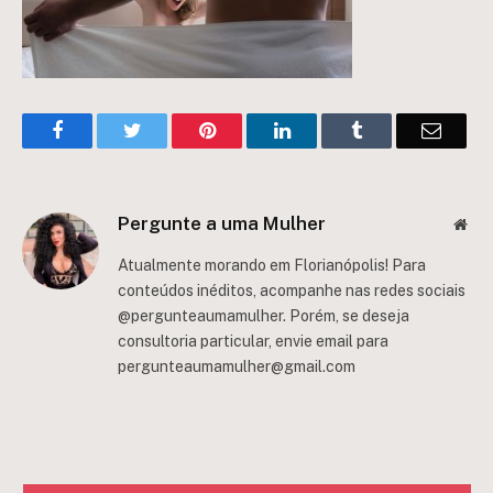
Facebook
Twitter
Pinterest
LinkedIn
Tumblr
Email
Pergunte a uma Mulher
Web
Atualmente morando em Florianópolis! Para
conteúdos inéditos, acompanhe nas redes sociais
@pergunteaumamulher. Porém, se deseja
consultoria particular, envie email para
pergunteaumamulher@gmail.com