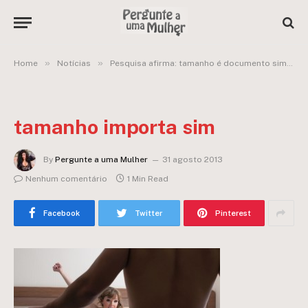
»
»
»
Home
Notícias
Pesquisa afirma: tamanho é documento sim!
tamanho importa sim
By
Pergunte a uma Mulher
31 agosto 2013
Nenhum comentário
1 Min Read
Facebook
Twitter
Pinterest