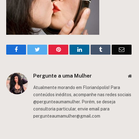
Facebook
Twitter
Pinterest
LinkedIn
Tumblr
Email
Pergunte a uma Mulher
Web
Atualmente morando em Florianópolis! Para
conteúdos inéditos, acompanhe nas redes sociais
@pergunteaumamulher. Porém, se deseja
consultoria particular, envie email para
pergunteaumamulher@gmail.com