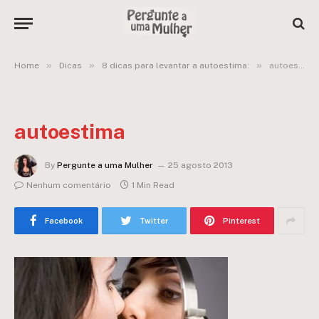
»
»
»
Home
Dicas
8 dicas para levantar a autoestima:
autoestima
autoestima
By
Pergunte a uma Mulher
25 agosto 2013
Nenhum comentário
1 Min Read
Facebook
Twitter
Pinterest