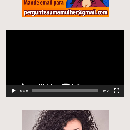
Tocador
de
vídeo
00:00
12:29