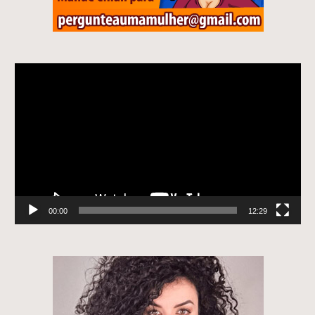
Tocador
de
vídeo
00:00
12:29