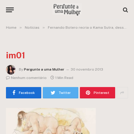
»
»
Home
Notícias
Fernando Botero recria o Kama Sutra, dessa vez com personagens gordos:
im01
By
Pergunte a uma Mulher
30 novembro 2013
Nenhum comentário
1 Min Read
Facebook
Twitter
Pinterest