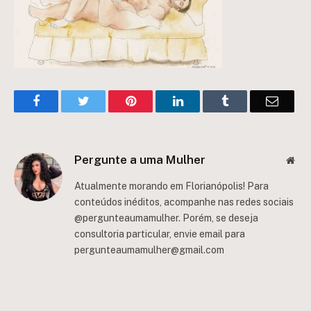
Facebook
Twitter
Pinterest
LinkedIn
Tumblr
Email
Pergunte a uma Mulher
Web
Atualmente morando em Florianópolis! Para
conteúdos inéditos, acompanhe nas redes sociais
@pergunteaumamulher. Porém, se deseja
consultoria particular, envie email para
pergunteaumamulher@gmail.com