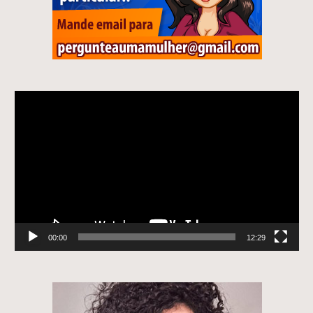
Tocador
de
vídeo
00:00
12:29