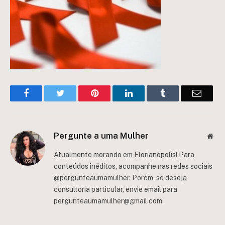
Facebook
Twitter
Pinterest
LinkedIn
Tumblr
Email
Pergunte a uma Mulher
Web
Atualmente morando em Florianópolis! Para
conteúdos inéditos, acompanhe nas redes sociais
@pergunteaumamulher. Porém, se deseja
consultoria particular, envie email para
pergunteaumamulher@gmail.com