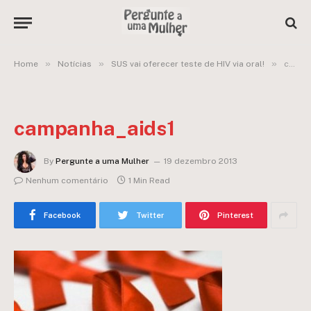
»
»
»
Home
Notícias
SUS vai oferecer teste de HIV via oral!
campanha_aids1
campanha_aids1
By
Pergunte a uma Mulher
19 dezembro 2013
Nenhum comentário
1 Min Read
Facebook
Twitter
Pinterest