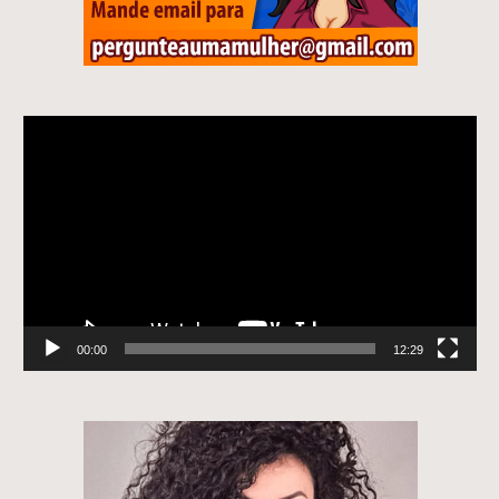
Tocador
de
vídeo
00:00
12:29