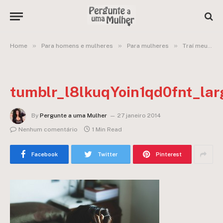
»
»
»
Home
Para homens e mulheres
Para mulheres
Traí meu marido e estou apaixonada pelo meu amante!
tumblr_l8lkuqYoin1qd0fnt_lar
By
Pergunte a uma Mulher
27 janeiro 2014
Nenhum comentário
1 Min Read
Facebook
Twitter
Pinterest