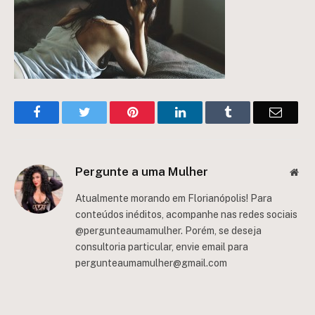
Facebook
Twitter
Pinterest
LinkedIn
Tumblr
Email
Pergunte a uma Mulher
Web
Atualmente morando em Florianópolis! Para
conteúdos inéditos, acompanhe nas redes sociais
@pergunteaumamulher. Porém, se deseja
consultoria particular, envie email para
pergunteaumamulher@gmail.com