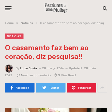
»
»
Home
Notícias
O casamento faz bem ao coração, diz pesquisa!!
NOTÍCIAS
O casamento faz bem ao
coração, diz pesquisa!!
By
Luiza Costa
28 março 2014
Updated:
28 maio
2022
Nenhum comentário
3 Mins Read
Facebook
Twitter
Pinterest