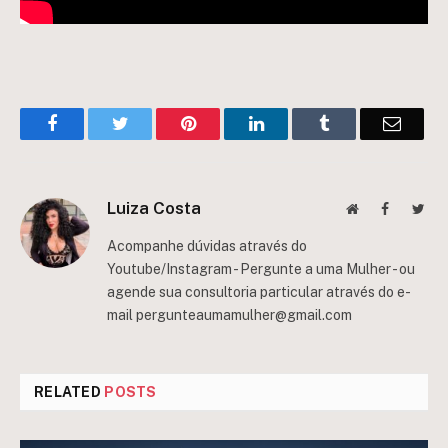
Facebook
Twitter
Pinterest
LinkedIn
Tumblr
Email
Luiza Costa
Website
Facebook
Twit
Acompanhe dúvidas através do
Youtube/Instagram - Pergunte a uma Mulher - ou
agende sua consultoria particular através do e-
mail
pergunteaumamulher@gmail.com
RELATED
POSTS