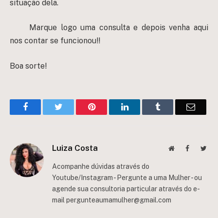
situação dela.
Marque logo uma consulta e depois venha aqui
nos contar se funcionou!!
Boa sorte!
Facebook
Twitter
Pinterest
LinkedIn
Tumblr
Email
Luiza Costa
Website
Facebook
Twit
Acompanhe dúvidas através do
Youtube/Instagram - Pergunte a uma Mulher - ou
agende sua consultoria particular através do e-
mail
pergunteaumamulher@gmail.com