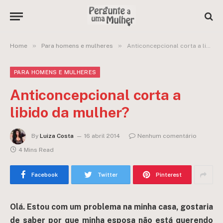
»
»
Home
Para homens e mulheres
Anticoncepcional corta a libido da mulher?
PARA HOMENS E MULHERES
Anticoncepcional corta a
libido da mulher?
By
Luiza Costa
16 abril 2014
Nenhum comentário
4 Mins Read
Facebook
Twitter
Pinterest
Olá.
Estou com um problema na minha casa, gostaria
de saber por que minha esposa não está querendo