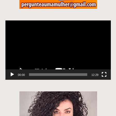
Tocador
de
vídeo
00:00
12:29