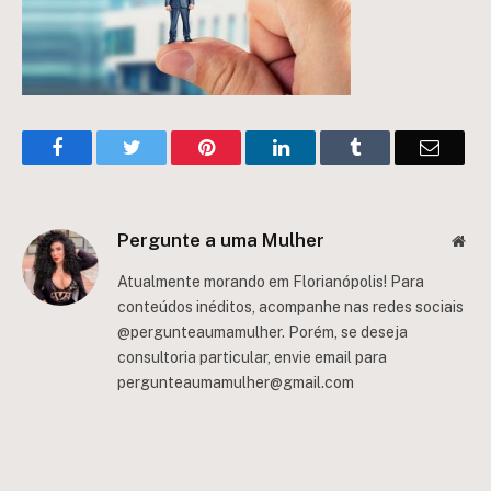
Facebook
Twitter
Pinterest
LinkedIn
Tumblr
Email
Pergunte a uma Mulher
Web
Atualmente morando em Florianópolis! Para
conteúdos inéditos, acompanhe nas redes sociais
@pergunteaumamulher. Porém, se deseja
consultoria particular, envie email para
pergunteaumamulher@gmail.com