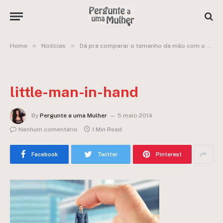
»
»
Home
Notícias
Dá pra comparar o tamanho da mão com o tamanho do “documento” masculino?
little-man-in-hand
By
Pergunte a uma Mulher
5 maio 2014
Nenhum comentário
1 Min Read
Facebook
Twitter
Pinterest