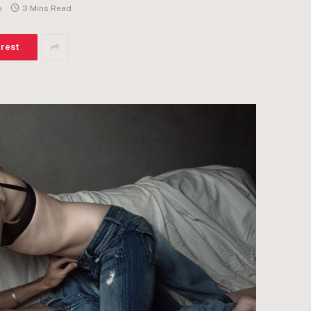
o
3 Mins Read
erest