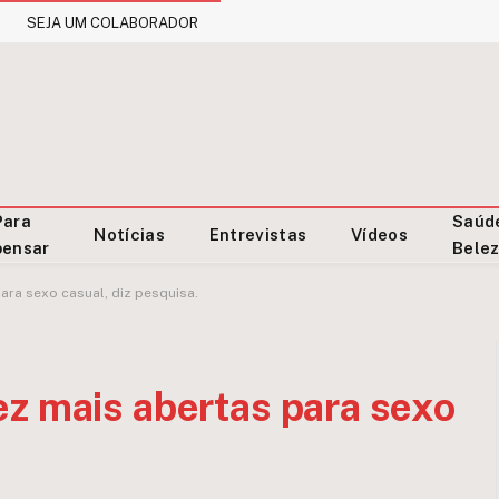
SEJA UM COLABORADOR
Para
Saúd
Notícias
Entrevistas
Vídeos
pensar
Bele
ara sexo casual, diz pesquisa.
z mais abertas para sexo