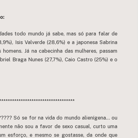
o:
dades todo mundo já sabe, mas só para falar de
9%), Isis Valverde (28,6%) e a japonesa Sabrina
 homens. Já na cabecinha das mulheres, passam
riel Braga Nunes (27,7%), Caio Castro (25%) e o
***********************************
????? Só se for na vida do mundo alienígena… ou
rmente não sou a favor de sexo casual, curto uma
um esforço, e mesmo se gostasse, da onde que