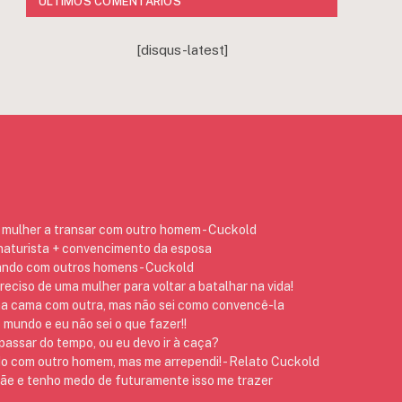
ÚLTIMOS COMENTÁRIOS
[disqus-latest]
mulher a transar com outro homem - Cuckold
 naturista + convencimento da esposa
ando com outros homens - Cuckold
preciso de uma mulher para voltar a batalhar na vida!
na cama com outra, mas não sei como convencê-la
 mundo e eu não sei o que fazer!!
assar do tempo, ou eu devo ir à caça?
do com outro homem, mas me arrependi! - Relato Cuckold
 e tenho medo de futuramente isso me trazer