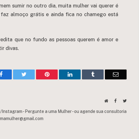
mem sumir no outro dia, muita mulher vai querer é
 faz almoço grátis e ainda fica no chamego está
edita que no fundo as pessoas querem é amor e
ir divas.
Facebook
Twitter
Pinterest
LinkedIn
Tumblr
Email
Website
Facebook
Twitte
Instagram - Pergunte a uma Mulher - ou agende sua consultoria
umamulher@gmail.com