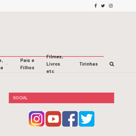
Facebook
Twitter
Instagram
Filmes,
e,
Pais e
Livros
Tirinhas
za
Filhos
etc
SOCIAL