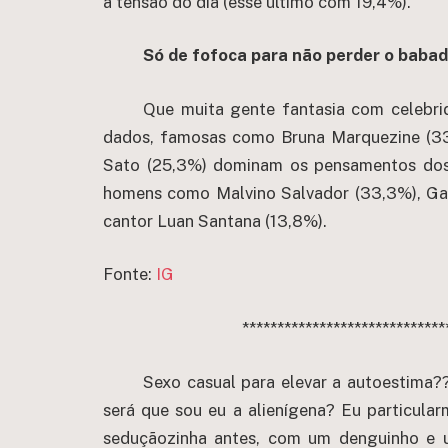
a tensão do dia (esse último com 19,4%).
Só de fofoca para não perder o babad
Que muita gente fantasia com celebri
dados, famosas como Bruna Marquezine (33,
Sato (25,3%) dominam os pensamentos dos
homens como Malvino Salvador (33,3%), Gab
cantor Luan Santana (13,8%).
Fonte:
IG
*****************************
Sexo casual para elevar a autoestima?
será que sou eu a alienígena? Eu particula
seduçãozinha antes, com um denguinho e 