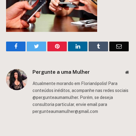
Facebook
Twitter
Pinterest
LinkedIn
Tumblr
Email
Pergunte a uma Mulher
Web
Atualmente morando em Florianópolis! Para
conteúdos inéditos, acompanhe nas redes sociais
@pergunteaumamulher. Porém, se deseja
consultoria particular, envie email para
pergunteaumamulher@gmail.com