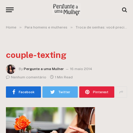
»
»
Home
Para homens e mulheres
Troca de senhas: você precisa mesmo dar a sua?
couple-texting
By
Pergunte a uma Mulher
16 maio 2014
Nenhum comentário
1 Min Read
Facebook
Twitter
Pinterest