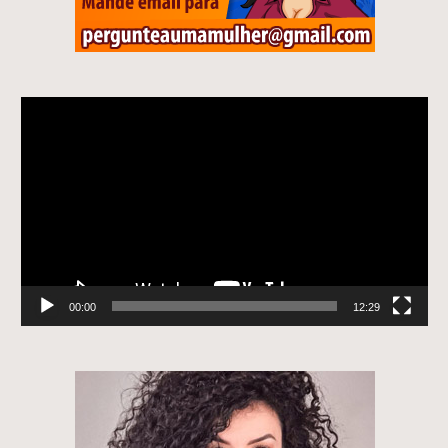
Tocador
de
vídeo
00:00
12:29