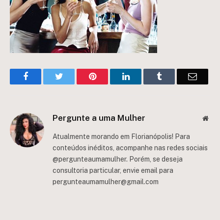
Facebook
Twitter
Pinterest
LinkedIn
Tumblr
Email
Pergunte a uma Mulher
Web
Atualmente morando em Florianópolis! Para
conteúdos inéditos, acompanhe nas redes sociais
@pergunteaumamulher. Porém, se deseja
consultoria particular, envie email para
pergunteaumamulher@gmail.com