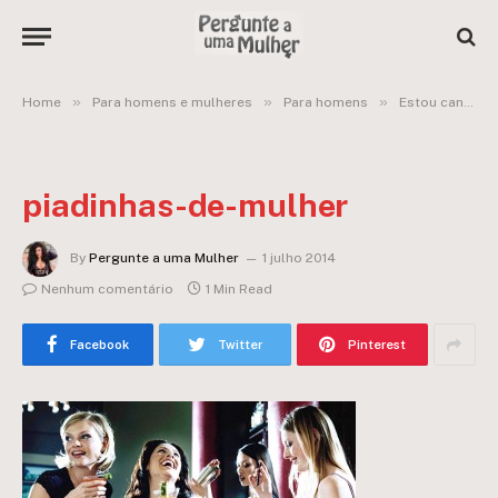
»
»
»
Home
Para homens e mulheres
Para homens
Estou cansado das piadinhas eróticas das mulheres de hoje em dia!
piadinhas-de-mulher
By
Pergunte a uma Mulher
1 julho 2014
Nenhum comentário
1 Min Read
Facebook
Twitter
Pinterest