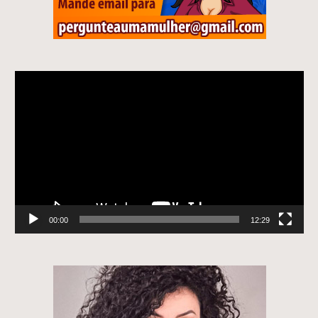
Tocador
de
vídeo
00:00
12:29