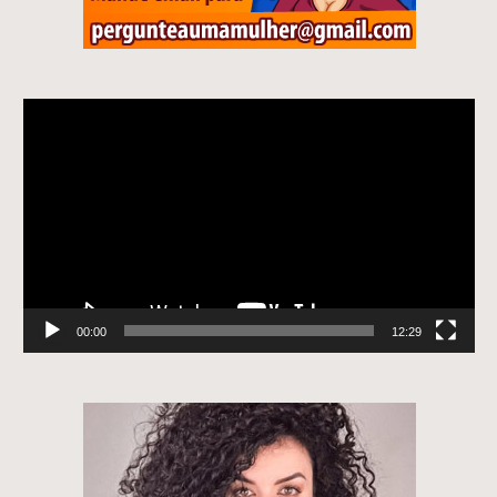
Tocador
de
vídeo
00:00
12:29