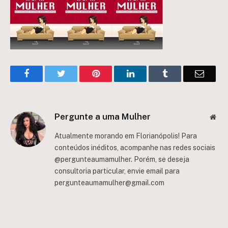
Facebook
Twitter
Pinterest
LinkedIn
Tumblr
Email
Pergunte a uma Mulher
Web
Atualmente morando em Florianópolis! Para
conteúdos inéditos, acompanhe nas redes sociais
@pergunteaumamulher. Porém, se deseja
consultoria particular, envie email para
pergunteaumamulher@gmail.com