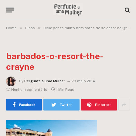
»
»
Home
Dicas
Dica: pense muito bem antes de se casar na Igreja
barbados-o-resort-the-
crayne
By
Pergunte a uma Mulher
29 maio 2014
Nenhum comentário
1 Min Read
Facebook
Twitter
Pinterest