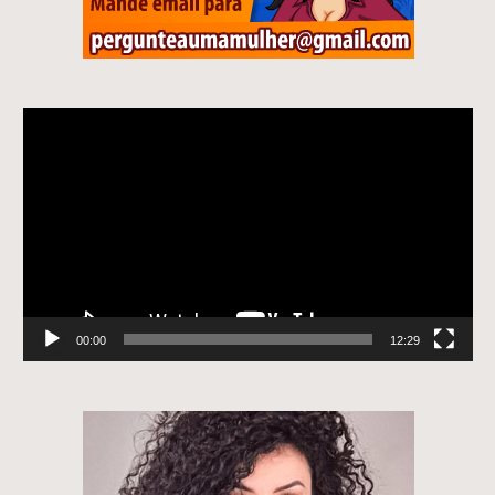
Tocador
de
vídeo
00:00
12:29