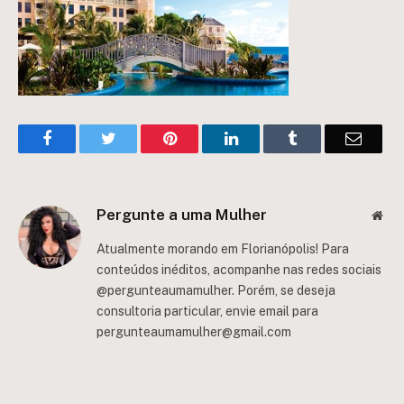
Facebook
Twitter
Pinterest
LinkedIn
Tumblr
Email
Pergunte a uma Mulher
Web
Atualmente morando em Florianópolis! Para
conteúdos inéditos, acompanhe nas redes sociais
@pergunteaumamulher. Porém, se deseja
consultoria particular, envie email para
pergunteaumamulher@gmail.com