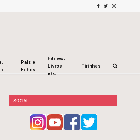
Facebook
Twitter
Instagram
Filmes,
e,
Pais e
Livros
Tirinhas
za
Filhos
etc
SOCIAL