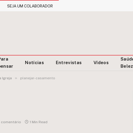
SEJA UM COLABORADOR
Para
Saúd
Notícias
Entrevistas
Vídeos
pensar
Bele
»
 Igreja
planejar-casamento
 comentário
1 Min Read