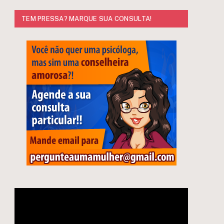
TEM PRESSA? MARQUE SUA CONSULTA!
Tocador
e
de
vídeo