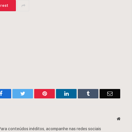
erest
Facebook
Twitter
Pinterest
LinkedIn
Tumblr
Email
Websit
ara conteúdos inéditos, acompanhe nas redes sociais