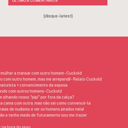
ÚLTIMOS COMENTÁRIOS
[disqus-latest]
mulher a transar com outro homem - Cuckold
do com outro homem, mas me arrependi! - Relato Cuckold
 naturista + convencimento da esposa
ando com outros homens - Cuckold
 olhando nosso "pipi" por fora da calça?
na cama com outra, mas não sei como convencê-la
raias de nudismo e ver os homens pirados nela!
 e tenho medo de futuramente isso me trazer
 na hora do sexo