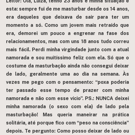
Leitor: Olá, Luiza, tenho 23 anos e minha situação é
esta: sempre fui de me masturbar desde os 14 anos,
era daqueles que deixava de sair para ter um
momento a só. Como um jovem mais retraído que
era, demorei um pouco a engrenar na fase dos
relacionamentos, mas com uns 18 anos tudo correu
mais fácil. Perdi minha virgindade junto com a atual
namorada e sou muitíssimo feliz com ela. Só que o
costume da masturbação ainda não consegui deixar
de lado, geralmente uma ao dia na semana. Às
vezes me pego com o pensamento: “poxa poderia
ter passado esse tempo de prazer com minha
namorada e não com esse vício”. PS.: NUNCA deixei
minha namorada (o sexo com ela) de lado pela
masturbação! Mas queria maneirar na prática
solitária, até porque fico com “peso na consciência”
depois. Te pergunto: Como posso deixar de lado ou