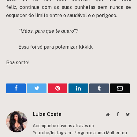
feliz, continue com as suas punhetas sem nunca se
esquecer do limite entre o saudável e o perigoso.
“Mãos, para que te quero”?
Essa foi só para polemizar kkkkk
Boa sorte!
Facebook
Twitter
Pinterest
LinkedIn
Tumblr
Email
Luiza Costa
Website
Facebook
Twit
Acompanhe dúvidas através do
Youtube/Instagram - Pergunte a uma Mulher - ou