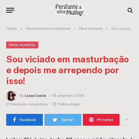
»
»
»
Home
Para homens e mulheres
Para homens
Sou viciado em masturbação e depois me arrependo por isso!
PARA HOMENS
Sou viciado em masturbação
e depois me arrependo por
isso!
By
Luiza Costa
16 setembro 2014
Nenhum comentário
5 Mins Read
Facebook
Twitter
Pinterest