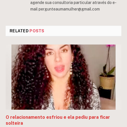
agende sua consultoria particular através do e-
mail
pergunteaumamulher@gmail.com
RELATED
POSTS
O relacionamento esfriou e ela pediu para ficar
solteira