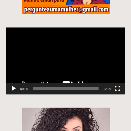
Tocador
de
vídeo
00:00
12:29