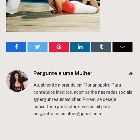
Facebook
Twitter
Pinterest
LinkedIn
Tumblr
Email
Pergunte a uma Mulher
Web
Atualmente morando em Florianópolis! Para
conteúdos inéditos, acompanhe nas redes sociais
@pergunteaumamulher. Porém, se deseja
consultoria particular, envie email para
pergunteaumamulher@gmail.com