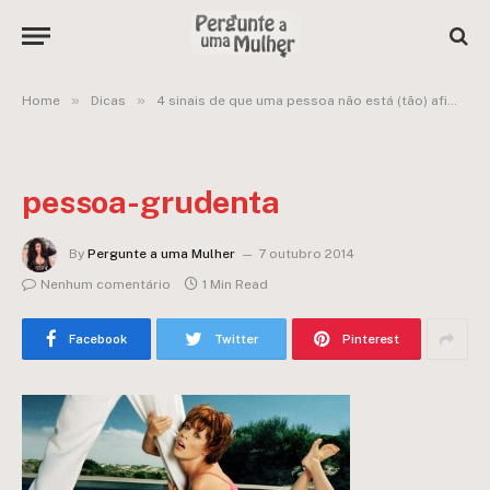
»
»
Home
Dicas
4 sinais de que uma pessoa não está (tão) afim de você:
pessoa-grudenta
By
Pergunte a uma Mulher
7 outubro 2014
Nenhum comentário
1 Min Read
Facebook
Twitter
Pinterest