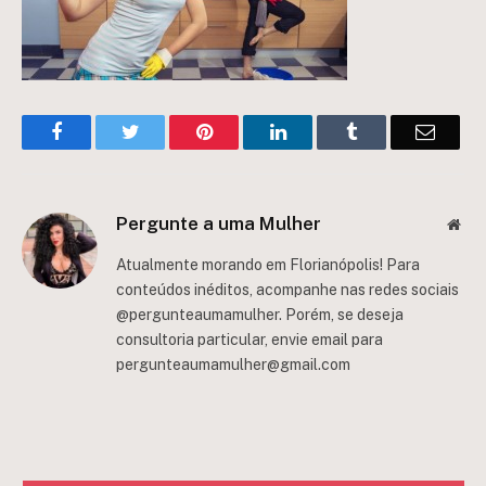
Facebook
Twitter
Pinterest
LinkedIn
Tumblr
Email
Pergunte a uma Mulher
Web
Atualmente morando em Florianópolis! Para
conteúdos inéditos, acompanhe nas redes sociais
@pergunteaumamulher. Porém, se deseja
consultoria particular, envie email para
pergunteaumamulher@gmail.com