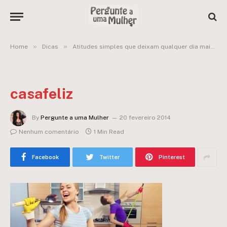
»
»
Home
Dicas
Atitudes simples que deixam qualquer dia mais feliz:
casafeliz
By
Pergunte a uma Mulher
20 fevereiro 2014
Nenhum comentário
1 Min Read
Facebook
Twitter
Pinterest