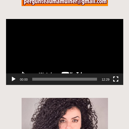
Tocador
de
vídeo
00:00
12:29