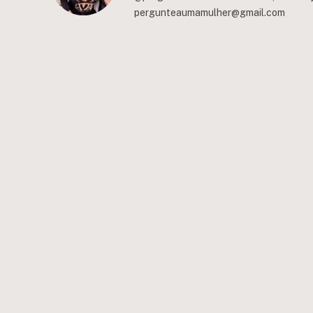
pergunteaumamulher@gmail.com