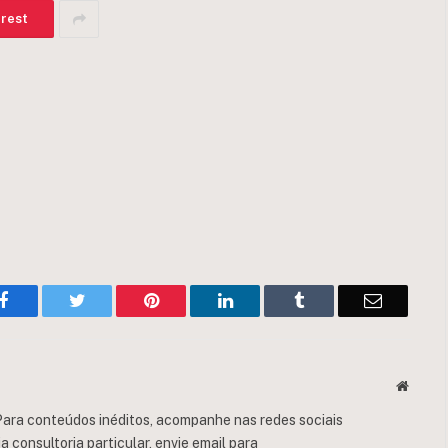
erest
Facebook
Twitter
Pinterest
LinkedIn
Tumblr
Email
Websit
ara conteúdos inéditos, acompanhe nas redes sociais
consultoria particular, envie email para