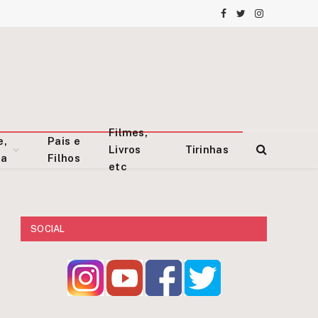
Facebook
Twitter
Instagram
Filmes,
e,
Pais e
Livros
Tirinhas
za
Filhos
etc
SOCIAL