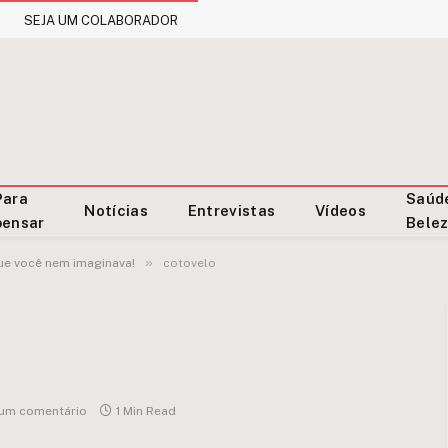
SEJA UM COLABORADOR
Para
Saúd
Notícias
Entrevistas
Vídeos
pensar
Bele
»
ue você nem imaginava!
cotovelo
um comentário
1 Min Read