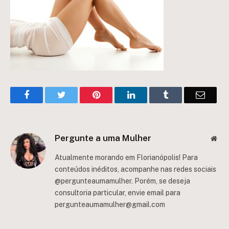
Facebook
Twitter
Pinterest
LinkedIn
Tumblr
Email
Pergunte a uma Mulher
Web
Atualmente morando em Florianópolis! Para
conteúdos inéditos, acompanhe nas redes sociais
@pergunteaumamulher. Porém, se deseja
consultoria particular, envie email para
pergunteaumamulher@gmail.com