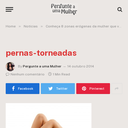
»
»
Home
Notícias
Conheça 8 zonas erógenas da mulher que você nem imaginava!
pernas-torneadas
By
Pergunte a uma Mulher
14 outubro 2014
Nenhum comentário
1 Min Read
Facebook
Twitter
Pinterest