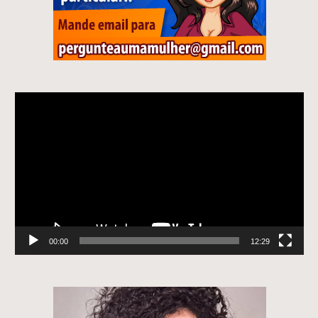
Tocador
de
vídeo
00:00
12:29