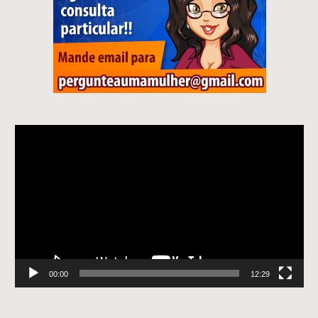
Tocador
de
vídeo
00:00
12:29