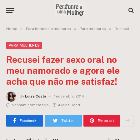
»
»
»
Home
Para homens e mulheres
Para mulheres
Recusei fazer sexo oral no meu namorado e agora ele acha que não me satisfaz!
PARA MULHERES
Recusei fazer sexo oral no
meu namorado e agora ele
acha que não me satisfaz!
By
Luiza Costa
7 novembro 2014
Nenhum comentário
4 Mins Read
Facebook
Twitter
Pinterest