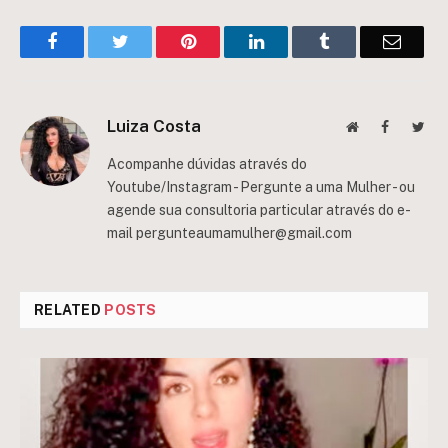
Facebook
Twitter
Pinterest
LinkedIn
Tumblr
Email
Luiza Costa
Website
Facebook
Twit
Acompanhe dúvidas através do
Youtube/Instagram - Pergunte a uma Mulher - ou
agende sua consultoria particular através do e-
mail
pergunteaumamulher@gmail.com
RELATED
POSTS