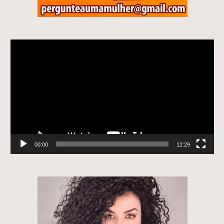
Tocador
de
vídeo
00:00
12:29