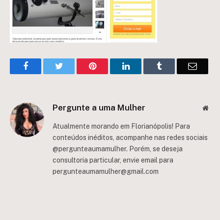
Facebook
Twitter
Pinterest
LinkedIn
Tumblr
Email
Pergunte a uma Mulher
Web
Atualmente morando em Florianópolis! Para
conteúdos inéditos, acompanhe nas redes sociais
@pergunteaumamulher. Porém, se deseja
consultoria particular, envie email para
pergunteaumamulher@gmail.com