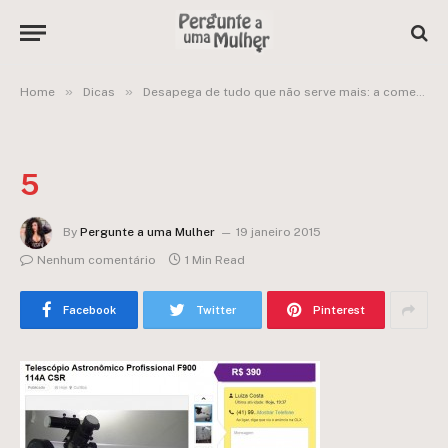
»
»
Home
Dicas
Desapega de tudo que não serve mais: a começar por objetos de casa!
5
By
Pergunte a uma Mulher
19 janeiro 2015
Nenhum comentário
1 Min Read
Facebook
Twitter
Pinterest