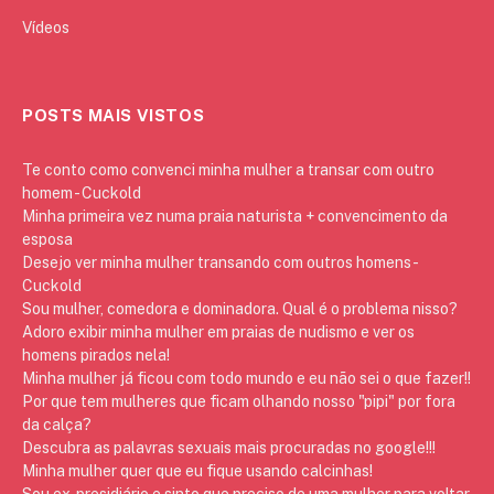
Vídeos
POSTS MAIS VISTOS
Te conto como convenci minha mulher a transar com outro
homem - Cuckold
Minha primeira vez numa praia naturista + convencimento da
esposa
Desejo ver minha mulher transando com outros homens -
Cuckold
Sou mulher, comedora e dominadora. Qual é o problema nisso?
Adoro exibir minha mulher em praias de nudismo e ver os
homens pirados nela!
Minha mulher já ficou com todo mundo e eu não sei o que fazer!!
Por que tem mulheres que ficam olhando nosso "pipi" por fora
da calça?
Descubra as palavras sexuais mais procuradas no google!!!
Minha mulher quer que eu fique usando calcinhas!
Sou ex-presidiário e sinto que preciso de uma mulher para voltar